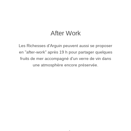
After Work
Cliquer ici
Les Richesses d'Arguin peuvent aussi se proposer
renseignement
en "after-work" après 19 h pour partager quelques
N'hésitez pas a nous contacter pour plus de
fruits de mer accompagné d'un verre de vin dans
une atmosphère encore préservée.
After Work
Cliquer ici