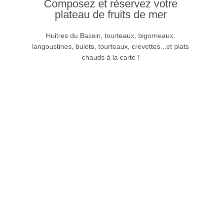
Composez et réservez votre
plateau de fruits de mer
votre retrait.
informations afin de préciser le jour et l'heure de
Huitres du Bassin, tourteaux, bigorneaux,
contact : Nous vous demanderons de renseigner les
langoustines, bulots, tourteaux, crevettes...et plats
Téléphonez nous, ou passez par le module de
chauds à la carte !
plateau de fruits de mer
Composez et réservez votre